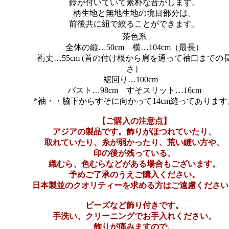
鈴が付いていて素朴な音がします。
柄生地と無地生地の境目部分は、
前後共に紐で絞ることができます。
茶色系
全体の縦…50cm 横…104cm（最長）
裄丈…55cm (首の付け根から肩を通って袖口までの
さ）
裾回り…100cm
バスト…98cm すそスリット…16cm
*袖・・脇下からすそに向かって14cm縫ってあります
【ご購入の注意点】
アジアの製品です。飾りがほつれていたり、
取れていたり、糸が弱かったり、荒い縫い方や、
印の後が残っている、
織むら、色むらなどがある場合もございます。
予めご了承のうえご購入ください。
日本製並のクオリティーを求める方はご遠慮ください
ビーズなど飾り付きです。
手洗い、クリーニングでお手入れください。
飾りが痛みますので、