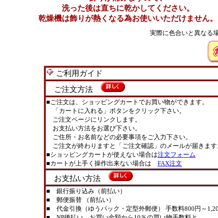
洗った後は直ちに乾かしてください。
乾燥機は飾りが熱くなる為お使いいただけません。
実際に色合いと異なる
ご利用ガイド
ご注文方法
■ご注文は、ショッピングカートでお買い物ができます。
「カートに入れる」ボタンをクリック下さい。
ご注文ページにリンクします。
お支払い方法をお選び下さい。
ご住所・お名前などの必要事項をご入力下さい。
ご注文が終わりますと「ご注文確認」のメールが届きます
■ショッピングカートが使えない場合は
注文フォーム
■カートが上手く操作出来ない場合は
FAX注文
お支払い方法
■ 銀行振り込み（前払い）
■ 郵便振替 （前払い）
■ 代金引換（ゆうパック・定型外郵便） 手数料800円～1,20
■ NP後払い お買い金額から10％の買い物手数料と