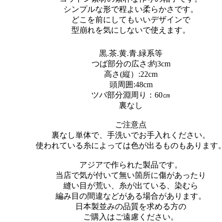
シンプルな形で程よい柔らかさです。
どこを前にしてもいいデザインで
型崩れを気にしないで使えます。
黒.茶.黄.青.緑系等
つば部分の広さ:約3cm
高さ(縦）:22cm
頭周囲:48cm
ツバ部分淵周り：60㎝
裏なし
ご注意点
裏なし単体で、手洗いでお手入れください。
使われている糸によっては色が出るものもあります
アジアで作られた製品です。
当店で気が付いて無い箇所に傷があったり
縫い目が荒い、糸が出ている、染むら
編み目の間違などがある場合があります。
日本製並みの品質を求める方の
ご購入はご遠慮ください。