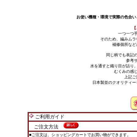
お使い機種・環境で実際の色合い
【
一つ一つ
そのため、編みムラ
補修個所など
同じ柄でも表記
参考
水を通すと織り目が詰り
むくみの感
上記ご
日本製並のクオリティー
ご利用ガイド
ご注文方法
■ご注文は、ショッピングカートでお買い物ができます。