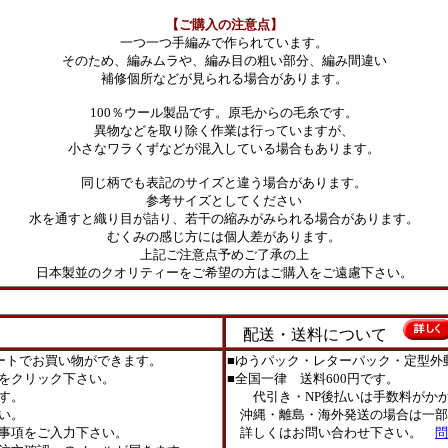
【ご購入の注意点】
一つ一つ手編みで作られています。
そのため、編みムラや、編み目の粗い部分、編み間違い
補修個所などが見られる場合があります。
100％ウール製品です。原毛からの毛糸です。
異物などを取り除く作業は行っていますが、
小さなワラくずなどが混入している場合もあります。
同じ柄でも表記のサイズと違う場合があります。
参考サイズとしてください
水を通すと織り目が詰り、若干の縮みがみられる場合があります。
むくみの感じ方には個人差があります。
上記ご注意点予めご了承の上
日本製並のクオリティーをご希望の方はご購入をご遠慮下さい。
配送・送料について
ートでお買い物ができます。
■ゆうパック・レターパック・定型外
をクリック下さい。
■全国一律 送料600円です。
す。
代引き・NP後払いは手数料がかか
い。
沖縄・離島・海外発送の場合は一部
事項をご入力下さい。
詳しくはお問い合わせ下さい。
問