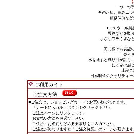
【
一つ一つ
そのため、編みムラ
補修個所など
100％ウール
異物などを取
小さなワラくずな
同じ柄でも表記
参考
水を通すと織り目が詰り
むくみの感
上記ご
日本製並のクオリティー
ご利用ガイド
ご注文方法
■ご注文は、ショッピングカートでお買い物ができます。
「カートに入れる」ボタンをクリック下さい。
ご注文ページにリンクします。
お支払い方法をお選び下さい。
ご住所・お名前などの必要事項をご入力下さい。
ご注文が終わりますと「ご注文確認」のメールが届きます