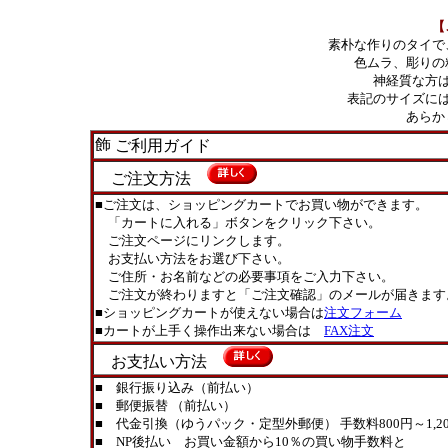
【
素朴な作りのタイで
色ムラ、彫りの
神経質な方
表記のサイズに
あらか
ご利用ガイド
ご注文方法
■ご注文は、ショッピングカートでお買い物ができます。
「カートに入れる」ボタンをクリック下さい。
ご注文ページにリンクします。
お支払い方法をお選び下さい。
ご住所・お名前などの必要事項をご入力下さい。
ご注文が終わりますと「ご注文確認」のメールが届きます
■ショッピングカートが使えない場合は
注文フォーム
■カートが上手く操作出来ない場合は
FAX注文
お支払い方法
■ 銀行振り込み（前払い）
■ 郵便振替 （前払い）
■ 代金引換（ゆうパック・定型外郵便） 手数料800円～1,20
■ NP後払い お買い金額から10％の買い物手数料と