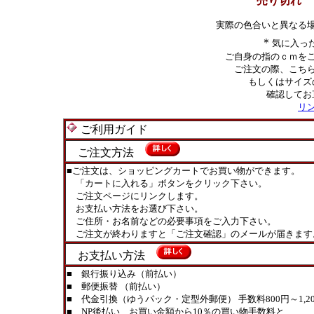
売り切れ
実際の色合いと異なる
＊
気に入っ
ご自身の指のｃｍを
ご注文の際、こち
もしくはサイズ
確認してお
リ
ご利用ガイド
ご注文方法
■ご注文は、ショッピングカートでお買い物ができます。
「カートに入れる」ボタンをクリック下さい。
ご注文ページにリンクします。
お支払い方法をお選び下さい。
ご住所・お名前などの必要事項をご入力下さい。
ご注文が終わりますと「ご注文確認」のメールが届きます
お支払い方法
■ 銀行振り込み（前払い）
■ 郵便振替 （前払い）
■ 代金引換（ゆうパック・定型外郵便） 手数料800円～1,20
■ NP後払い お買い金額から10％の買い物手数料と