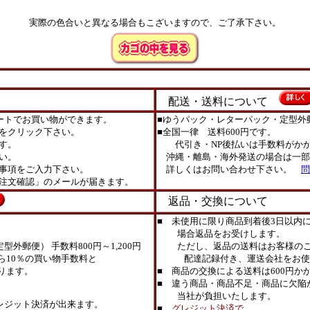
実際の色合いと異なる場合もこざいますので、ご了承下さい。
配送・送料について
ートでお買い物ができます。
■ゆうパック・レターパック・定型外
をクリック下さい。
■全国一律 送料600円です。
す。
代引き・NP後払いは手数料がかか
い。
沖縄・離島・海外発送の場合は一部
事項をご入力下さい。
詳しくはお問い合わせ下さい。
問
注文確認」のメールが届きます。
返品・交換について
■ 未使用に限り商品到着後3日以内
場合返品をお受けします。
外郵便） 手数料800円～1,200円
ただし、返品の送料はお客様のご
ら10％の買い物手数料と
配達記録付き、運送会社をお使
ります。
■ 商品の交換による送料は600円か
■ 違う商品・商品不足・商品に欠陥
当社が負担いたします。
レジット決済が出来ます。
■
グレジット決済で