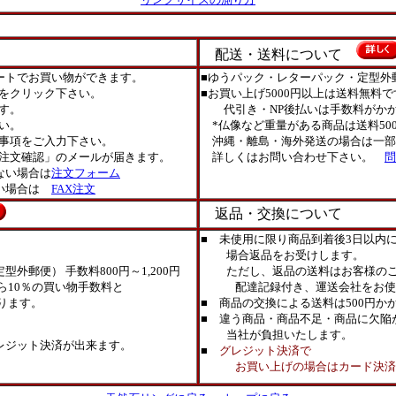
配送・送料について
ートでお買い物ができます。
■ゆうパック・レターパック・定型外
をクリック下さい。
■お買い上げ5000円以上は送料無料で
す。
代引き・NP後払いは手数料がかか
い。
*仏像など重量がある商品は送料50
事項をご入力下さい。
沖縄・離島・海外発送の場合は一部
注文確認」のメールが届きます。
詳しくはお問い合わせ下さい。
問
ない場合は
注文フォーム
ない場合は
FAX注文
返品・交換について
■ 未使用に限り商品到着後3日以内
場合返品をお受けします。
外郵便） 手数料800円～1,200円
ただし、返品の送料はお客様のご
ら10％の買い物手数料と
配達記録付き、運送会社をお使
ります。
■ 商品の交換による送料は500円か
■ 違う商品・商品不足・商品に欠陥
当社が負担いたします。
レジット決済が出来ます。
■
グレジット決済で
お買い上げの場合はカード決済取