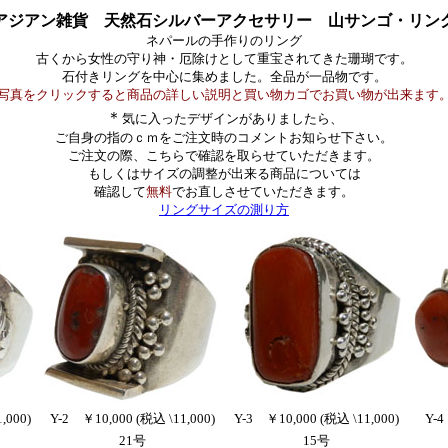
アジアン雑貨 天然石シルバーアクセサリー 山サンゴ・リン
ネパールの手作りのリング
古くから女性の守り神・厄除けとして重宝されてきた珊瑚です。
石付きリングを中心に集めました。全品が一品物です。
写真をクリックすると商品の詳しい説明と買い物カゴでお買い物が出来ます
＊
気に入ったデザインがありましたら、
ご自身の指のｃｍをご注文時のコメントお知らせ下さい。
ご注文の際、こちらで確認を取らせていただきます。
もしくはサイズの調整が出来る商品については
確認して
無料
でお直しさせていただきます。
リングサイズの測り方
,000)
Y-2 ￥10,000 (税込 \11,000)
Y-3 ￥10,000 (税込 \11,000)
Y-4
21号
15号