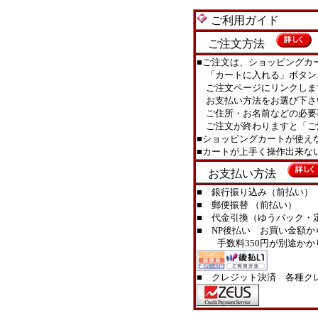
ご利用ガイド
ご注文方法
■ご注文は、ショッピングカ
「カートに入れる」ボタン
ご注文ページにリンクしま
お支払い方法をお選び下さ
ご住所・お名前などの必要
ご注文が終わりますと「ご
■ショッピングカートが使え
■カートが上手く操作出来
お支払い方法
■ 銀行振り込み（前払い）
■ 郵便振替 （前払い）
■ 代金引換（ゆうパック・定型
■ NP後払い お買い金額か
手数料350円が別途かか
■ クレジット決済 各種ク