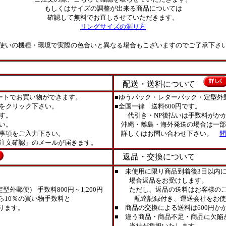
もしくはサイズの調整が出来る商品については
確認して無料でお直しさせていただきます。
リングサイズの測り方
使いの機種・環境で実際の色合いと異なる場合もこざいますのでご了承下さ
配送・送料について
ートでお買い物ができます。
■ゆうパック・レターパック・定型外
をクリック下さい。
■全国一律 送料600円です。
す。
代引き・NP後払いは手数料がかか
い。
沖縄・離島・海外発送の場合は一部
事項をご入力下さい。
詳しくはお問い合わせ下さい。
問
注文確認」のメールが届きます。
返品・交換について
■ 未使用に限り商品到着後3日以内
場合返品をお受けします。
外郵便） 手数料800円～1,200円
ただし、返品の送料はお客様のご
ら10％の買い物手数料と
配達記録付き、運送会社をお使
ります。
■ 商品の交換による送料は600円か
■ 違う商品・商品不足・商品に欠陥
当社が負担いたします。