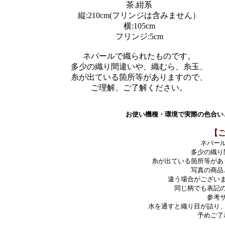
茶.紺系
縦:210cm(フリンジは含みません）
横:105cm
フリンジ:5cm
ネパールで織られたものです。
多少の織り間違いや、織むら、糸玉、
糸が出ている箇所等がありますので、
ご理解、ご了解ください。
お使い機種・環境で実際の色合い
【
ネパー
多少の織り
糸が出ている箇所等があ
写真の商品
違う場合がござい
同じ柄でも表記
参考
水を通すと織り目が詰り
予めご了