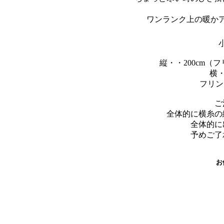
ワンランク上の暖か
縦・・200cm（
横・
フリン
ご
全体的に横糸の
全体的に
予めご了
お