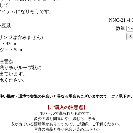
して
アイテムになりそうです。
NNC-21 \4,
小豆系
数量
フリンジは含みません）
・93cm
ジ・・5cm
注意点
織り糸がループ状に
出ています。
承ください。
使い機種・環境で実際の色合いと異なる場合もこざいますので、ご了承下さ
【ご購入の注意点】
ネパールで織られたものです。
多少の織り間違いや、織むら、糸玉、
糸が出ている箇所等がありますので、ご理解、ご了解ください。
写真の商品と多少色合い染め上がりが