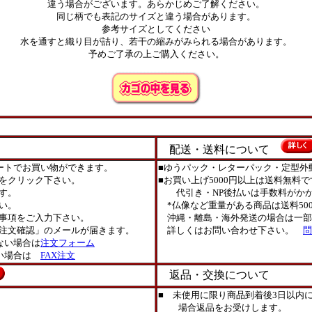
違う場合がございます。あらかじめご了解ください。
同じ柄でも表記のサイズと違う場合があります。
参考サイズとしてください
水を通すと織り目が詰り、若干の縮みがみられる場合があります。
予めご了承の上ご購入ください。
配送・送料について
ートでお買い物ができます。
■ゆうパック・レターパック・定型外
をクリック下さい。
■お買い上げ5000円以上は送料無料で
す。
代引き・NP後払いは手数料がかか
い。
*仏像など重量がある商品は送料50
事項をご入力下さい。
沖縄・離島・海外発送の場合は一部
注文確認」のメールが届きます。
詳しくはお問い合わせ下さい。
問
ない場合は
注文フォーム
ない場合は
FAX注文
返品・交換について
■ 未使用に限り商品到着後3日以内
場合返品をお受けします。