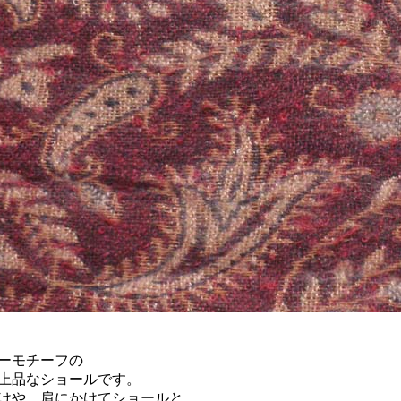
ーモチーフの
上品なショールです。
けや、肩にかけてショールと