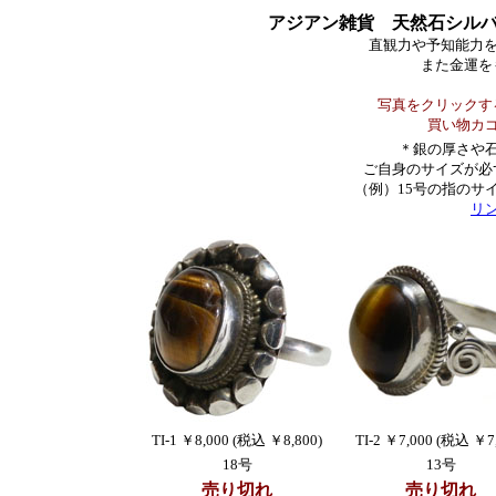
アジアン雑貨 天然石シル
直観力や予知能力
また金運を
写真をクリックす
買い物カ
＊銀の厚さや石
ご自身のサイズが必
（例）15号の指のサ
リ
TI-1 ￥8,000 (税込 ￥8,800)
TI-2 ￥7,000 (税込 ￥7
18号
13号
売り切れ
売り切れ