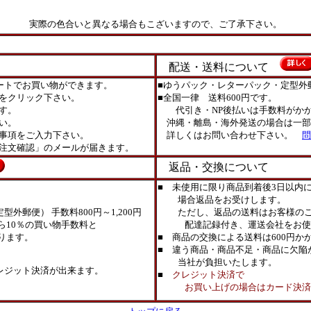
実際の色合いと異なる場合もこざいますので、ご了承下さい。
配送・送料について
ートでお買い物ができます。
■ゆうパック・レターパック・定型外
をクリック下さい。
■全国一律 送料600円です。
す。
代引き・NP後払いは手数料がかか
い。
沖縄・離島・海外発送の場合は一部
事項をご入力下さい。
詳しくはお問い合わせ下さい。
問
注文確認」のメールが届きます。
返品・交換について
■ 未使用に限り商品到着後3日以内
場合返品をお受けします。
外郵便） 手数料800円～1,200円
ただし、返品の送料はお客様のご
ら10％の買い物手数料と
配達記録付き、運送会社をお使
ります。
■ 商品の交換による送料は600円か
■ 違う商品・商品不足・商品に欠陥
当社が負担いたします。
レジット決済が出来ます。
■
クレジット決済で
お買い上げの場合はカード決済取