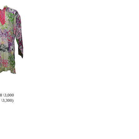
8 \3,000
\3,300)