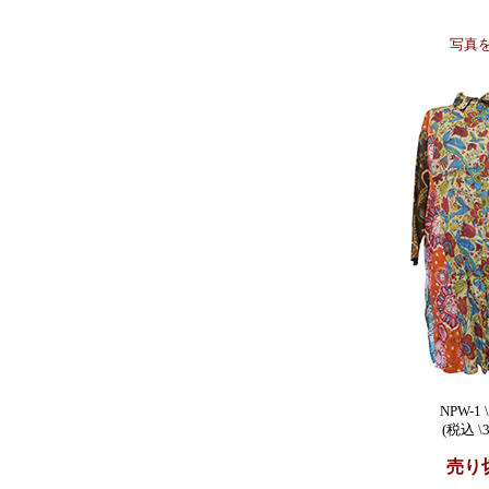
写真
NPW-1 \
(税込 \3
売り