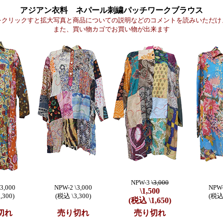
アジアン衣料 ネパール刺繍パッチワークブラウス
をクリックすと拡大写真と商品についての説明などのコメントを読みいただけ
また、買い物カゴでお買い物が出来ます
NPW-3
\3,000
3,000
NPW-2 \3,000
NPW-
\1,500
,300)
(税込 \3,300)
(税込 
(税込 \1,650)
切れ
売り切れ
売り切れ