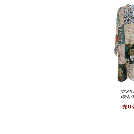
NPW-5 \
(税込 \3
売り