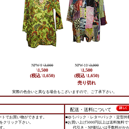
NPW-9
\3,000
NPW-10
\3,000
\1,500
\1,500
(税込 \1,650)
(税込 \1,650)
売り切れ
実際の色合いと異なる場合もこざいますので、ご了承下さい。
配送・送料について
ートでお買い物ができます。
■ゆうパック・レターパック・定型外
をクリック下さい。
■お買い上げ5000円以上は送料無料で
す。
代引き・NP後払いは手数料がかか