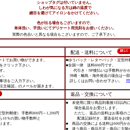
ショップタグは付いていません。
しわが気になる方は綿の温度で
縫目を避けてアイロンをかけてください。
色が出る場合もございますので、
単体洗い、手洗いにてデリケート用洗剤をお使いください。
実際の色合いと異なる場合もこざいますので、ご了承下さい。
配送・送料について
ートでお買い物ができます。
■ゆうパック・レターパック・定型外
をクリック下さい。
■全国一律 送料600円です。
す。
代引き・NP後払いは手数料がかか
い。
沖縄・離島・海外発送の場合は一部
事項をご入力下さい。
詳しくはお問い合わせ下さい。
問
注文確認」のメールが届きます。
返品・交換について
■ 未使用に限り商品到着後3日以内
場合返品をお受けします。
外郵便） 手数料800円～1,200円
ただし、返品の送料はお客様のご
ら10％の買い物手数料と
配達記録付き、運送会社をお使
ります。
■ 商品の交換による送料は600円か
■ 違う商品・商品不足・商品に欠陥