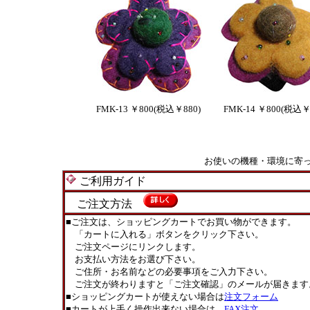
FMK-13 ￥800(税込￥880)
FMK-14 ￥800(税込￥
お使いの機種・環境に寄
ご利用ガイド
ご注文方法
■ご注文は、ショッピングカートでお買い物ができます。
「カートに入れる」ボタンをクリック下さい。
ご注文ページにリンクします。
お支払い方法をお選び下さい。
ご住所・お名前などの必要事項をご入力下さい。
ご注文が終わりますと「ご注文確認」のメールが届きます
■ショッピングカートが使えない場合は
注文フォーム
■カートが上手く操作出来ない場合は
FAX注文