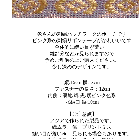
象さんの刺繍パッチワークのポーチです
ピンク系の刺繍リボンテープがかわいいです
全体的に縫い目が荒い
雑部分などが見られますので
予めご理解の上ご購入ください。
少し深めのデザインです。
縦:15cm 横:13cm
ファスナーの長さ：12cm
内側：裏地 綿 黒.紫ピンク色系
収納口 縦:10cm
【ご注意点】
アジアで作られた製品です。
織ムラ、傷、プリントミス
縫い目が荒いetc 見られる場合もあります。