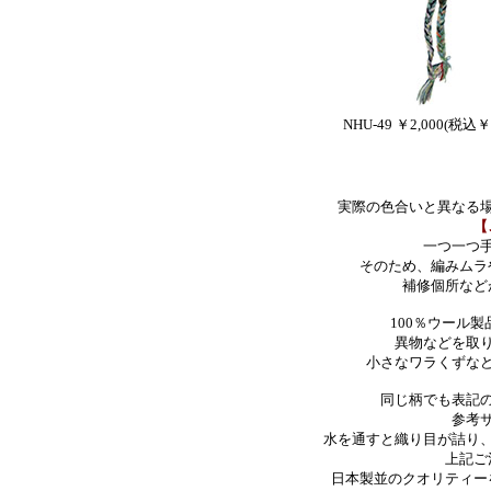
NHU-49 ￥2,000
(税込￥2
実際の色合いと異なる
【
一つ一つ
そのため、編みムラ
補修個所など
100％ウール
異物などを取
小さなワラくずな
同じ柄でも表記
参考
水を通すと織り目が詰り
上記ご
日本製並のクオリティー