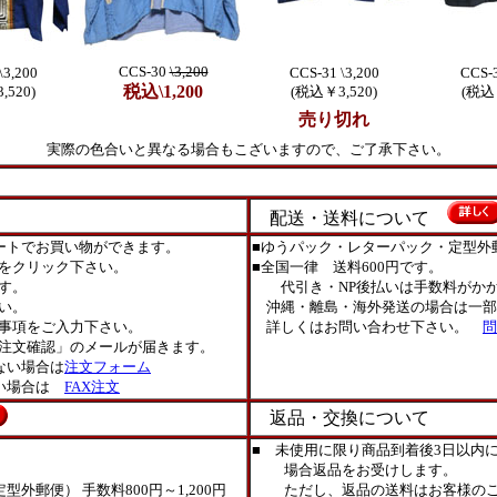
CCS-30
\3,200
\3,200
CCS-31 \3,200
CCS-3
税込\1,200
,520)
(税込￥3,520)
(税込￥
売り切れ
実際の色合いと異なる場合もこざいますので、ご了承下さい。
配送・送料について
ートでお買い物ができます。
■ゆうパック・レターパック・定型外
をクリック下さい。
■全国一律 送料600円です。
す。
代引き・NP後払いは手数料がかか
い。
沖縄・離島・海外発送の場合は一部
事項をご入力下さい。
詳しくはお問い合わせ下さい。
問
注文確認」のメールが届きます。
ない場合は
注文フォーム
ない場合は
FAX注文
返品・交換について
■ 未使用に限り商品到着後3日以内
場合返品をお受けします。
外郵便） 手数料800円～1,200円
ただし、返品の送料はお客様のご