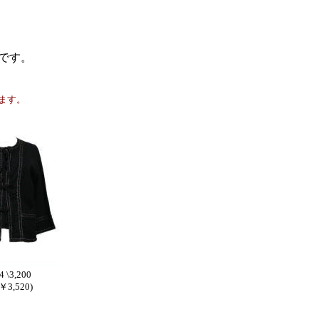
です。
ます。
4 \3,200
3,520)