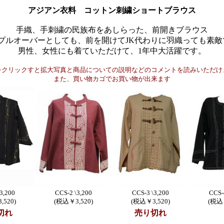
アジアン衣料 コットン刺繍ショートブラウス
手織、手刺繍の民族布をあしらった、前開きブラウス
でプルオーバーとしても、前を開けてJK代わりに羽織っても素敵
男性、女性にも着ていただけて、1年中大活躍です。
をクリックすと拡大写真と商品についての説明などのコメントを読みいただけ
また、買い物カゴでお買い物が出来ます
3,200
CCS-2 \3,200
CCS-3 \3,200
CCS-
,520)
(税込￥3,520)
(税込￥3,520)
(税込￥
切れ
売り切れ