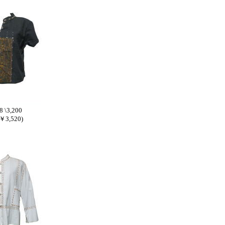
8 \3,200
3,520)