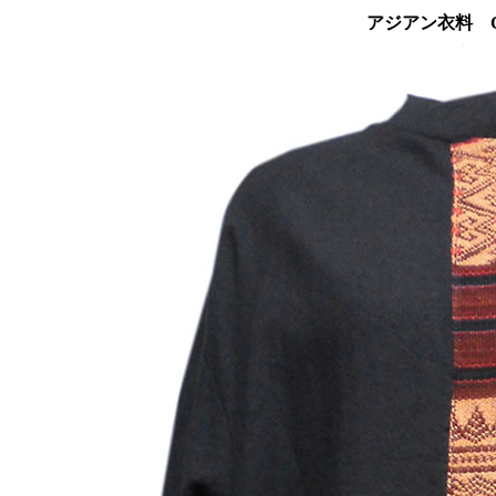
アジアン衣料 C