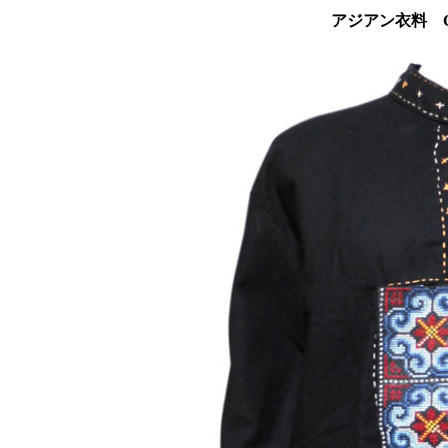
アジアン衣料 C