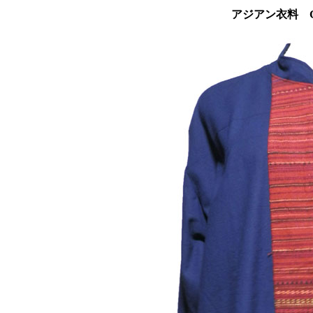
アジアン衣料 C