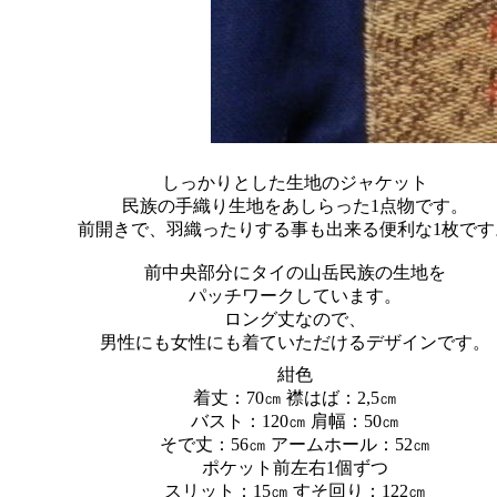
しっかりとした生地のジャケット
民族の手織り生地をあしらった1点物です。
前開きで、羽織ったりする事も出来る便利な1枚です
前中央部分にタイの山岳民族の生地を
パッチワークしています。
ロング丈なので、
男性にも女性にも着ていただけるデザインです。
紺色
着丈：70㎝ 襟はば：2,5㎝
バスト：120㎝ 肩幅：50㎝
そで丈：56㎝ アームホール：52㎝
ポケット前左右1個ずつ
スリット：15㎝ すそ回り：122㎝