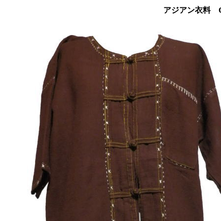
アジアン衣料 C