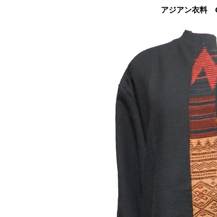
アジアン衣料 C