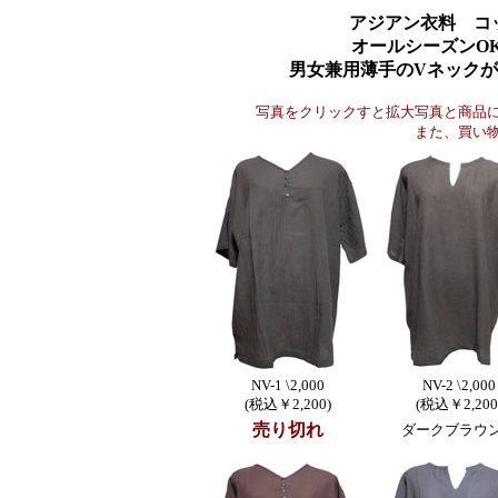
アジアン衣料 コ
オールシーズンO
男女兼用薄手のVネック
写真をクリックすと拡大写真と商品
また、買い
NV-1 \2,000
NV-2 \2,000
(税込￥2,200)
(税込￥2,200
売り切れ
ダークブラウ