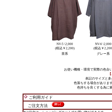
NV-5 \2,000
NV-6 \2,000
(税込￥2,200)
(税込￥2,200
茶系
グレー系
お使い機種・環境で実際の色合
【
表記のサイズと多
色落ちする場合がありま
色持ちを良くする為に
ご利用ガイド
ご注文方法