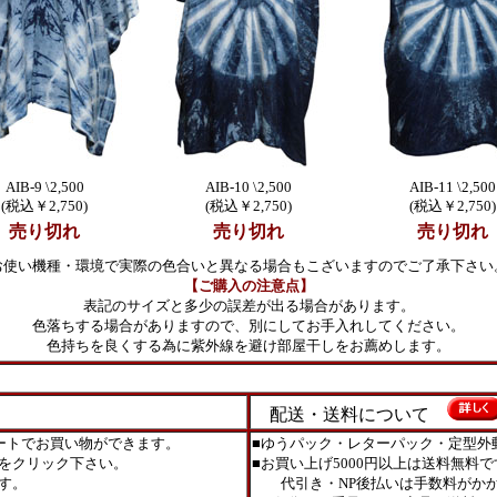
AIB-9 \2,500
AIB-10 \2,500
AIB-11 \2,500
(税込￥2,750)
(税込￥2,750)
(税込￥2,750)
売り切れ
売り切れ
売り切れ
お使い機種・環境で実際の色合いと異なる場合もこざいますのでご了承下さい
【ご購入の注意点】
表記のサイズと多少の誤差が出る場合があります。
色落ちする場合がありますので、別にしてお手入れしてください。
色持ちを良くする為に紫外線を避け部屋干しをお薦めします。
配送・送料について
ートでお買い物ができます。
■ゆうパック・レターパック・定型外
をクリック下さい。
■お買い上げ5000円以上は送料無料で
す。
代引き・NP後払いは手数料がかか