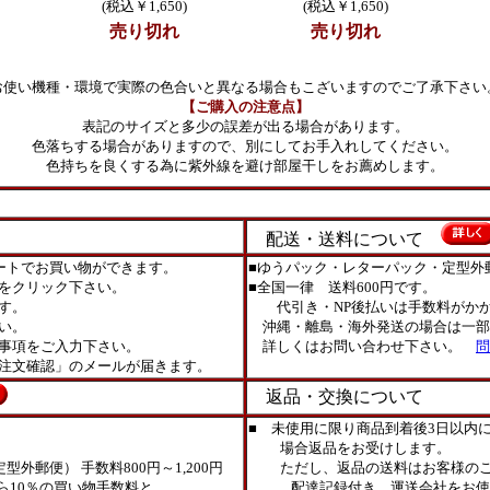
(税込￥1,650)
(税込￥1,650)
売り切れ
売り切れ
お使い機種・環境で実際の色合いと異なる場合もこざいますのでご了承下さい
【ご購入の注意点】
表記のサイズと多少の誤差が出る場合があります。
色落ちする場合がありますので、別にしてお手入れしてください。
色持ちを良くする為に紫外線を避け部屋干しをお薦めします。
配送・送料について
ートでお買い物ができます。
■ゆうパック・レターパック・定型外
をクリック下さい。
■全国一律 送料600円です。
す。
代引き・NP後払いは手数料がかか
い。
沖縄・離島・海外発送の場合は一部
事項をご入力下さい。
詳しくはお問い合わせ下さい。
問
注文確認」のメールが届きます。
返品・交換について
■ 未使用に限り商品到着後3日以内
場合返品をお受けします。
外郵便） 手数料800円～1,200円
ただし、返品の送料はお客様のご
ら10％の買い物手数料と
配達記録付き、運送会社をお使