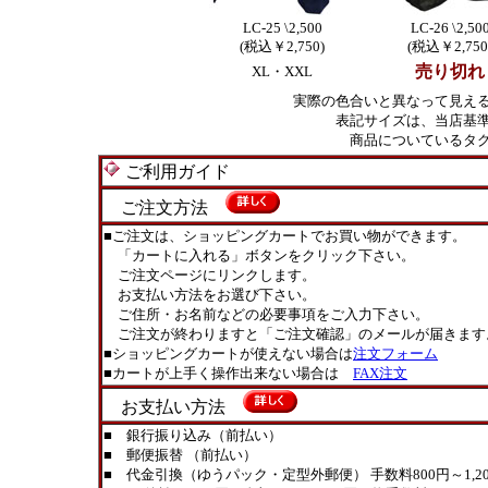
LC-25 \2,500
LC-26 \2,50
(税込￥2,750)
(税込￥2,750
売り切れ
XL・XXL
実際の色合いと異なって見え
表記サイズは、当店基
商品についているタ
ご利用ガイド
ご注文方法
■ご注文は、ショッピングカートでお買い物ができます。
「カートに入れる」ボタンをクリック下さい。
ご注文ページにリンクします。
お支払い方法をお選び下さい。
ご住所・お名前などの必要事項をご入力下さい。
ご注文が終わりますと「ご注文確認」のメールが届きます
■ショッピングカートが使えない場合は
注文フォーム
■カートが上手く操作出来ない場合は
FAX注文
お支払い方法
■ 銀行振り込み（前払い）
■ 郵便振替 （前払い）
■ 代金引換（ゆうパック・定型外郵便） 手数料800円～1,20