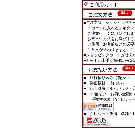
ご利用ガイド
ご注文方法
■ご注文は、ショッピングカ
「カートに入れる」ボタン
ご注文ページにリンクしま
お支払い方法をお選び下さ
ご住所・お名前などの必要
ご注文が終わりますと「ご
■ショッピングカートが使え
■カートが上手く操作出来
お支払い方法
■ 銀行振り込み（前払い）
■ 郵便振替 （前払い）
■ 代金引換（ゆうパック・定型
■ NP後払い お買い金額か
手数料350円が別途かか
■ クレジット決済 各種ク