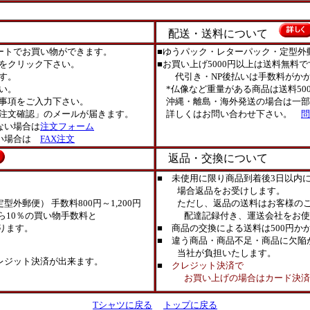
配送・送料について
ートでお買い物ができます。
■ゆうパック・レターパック・定型外
をクリック下さい。
■お買い上げ5000円以上は送料無料で
す。
代引き・NP後払いは手数料がかか
い。
*仏像など重量がある商品は送料50
事項をご入力下さい。
沖縄・離島・海外発送の場合は一部
注文確認」のメールが届きます。
詳しくはお問い合わせ下さい。
問
ない場合は
注文フォーム
ない場合は
FAX注文
返品・交換について
■ 未使用に限り商品到着後3日以内
場合返品をお受けします。
外郵便） 手数料800円～1,200円
ただし、返品の送料はお客様のご
ら10％の買い物手数料と
配達記録付き、運送会社をお使
ります。
■ 商品の交換による送料は500円か
■ 違う商品・商品不足・商品に欠陥
当社が負担いたします。
レジット決済が出来ます。
■
クレジット決済で
お買い上げの場合はカード決済取
Tシャツに戻る
トップに戻る