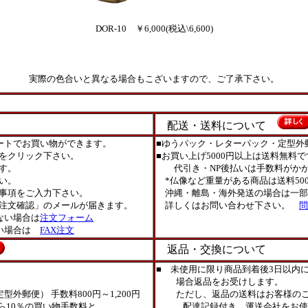
DOR-10 ￥6,000(税込\6,600)
実際の色合いと異なる場合もこざいますので、ご了承下さい。
配送・送料について
ートでお買い物ができます。
■ゆうパック・レターパック・定型外
をクリック下さい。
■お買い上げ5000円以上は送料無料で
す。
代引き・NP後払いは手数料がかか
い。
*仏像など重量がある商品は送料50
事項をご入力下さい。
沖縄・離島・海外発送の場合は一部
注文確認」のメールが届きます。
詳しくはお問い合わせ下さい。
問
ない場合は
注文フォーム
ない場合は
FAX注文
返品・交換について
■ 未使用に限り商品到着後3日以内
場合返品をお受けします。
外郵便） 手数料800円～1,200円
ただし、返品の送料はお客様のご
ら10％の買い物手数料と
配達記録付き、運送会社をお使