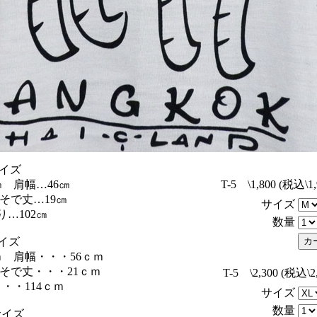
イズ
㎝ 肩幅…46㎝
T-5 \1,800 (税込
そで丈…19㎝
サイズ
…102㎝
数量
イズ
ｍ 肩幅・・・56ｃｍ
そで丈・・・21ｃｍ
T-5 \2,300 (税込
・・114ｃｍ
サイズ
数量
サイズ