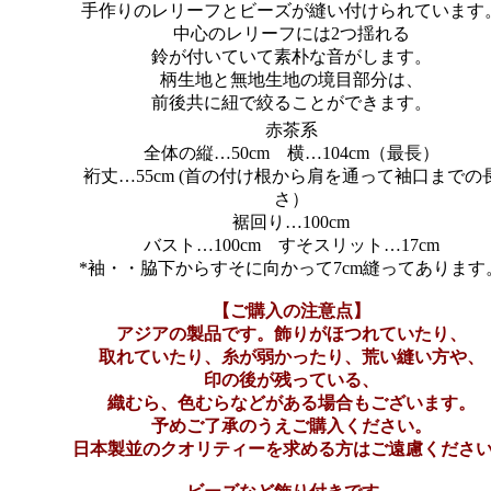
手作りのレリーフとビーズが縫い付けられています
中心のレリーフには2つ揺れる
鈴が付いていて素朴な音がします。
柄生地と無地生地の境目部分は、
前後共に紐で絞ることができます。
赤茶系
全体の縦…50cm 横…104cm（最長）
裄丈…55cm (首の付け根から肩を通って袖口までの
さ）
裾回り…100cm
バスト…100cm すそスリット…17cm
*袖・・脇下からすそに向かって7cm縫ってあります
【ご購入の注意点】
アジアの製品です。飾りがほつれていたり、
取れていたり、糸が弱かったり、荒い縫い方や、
印の後が残っている、
織むら、色むらなどがある場合もございます。
予めご了承のうえご購入ください。
日本製並のクオリティーを求める方はご遠慮くださ