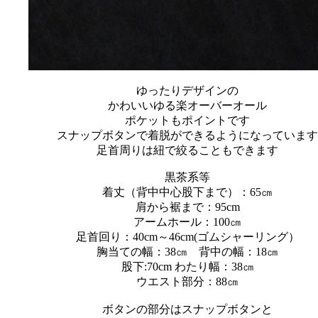
ゆったりデザインの
かわいいゆる楽オーバーオール
ポケットもポイントです
スナップボタンで着脱ができるようになっています
足首周りは紐で絞ることもできます
黒茶系等
着丈（背中中心股下まで）：65㎝
肩から裾まで：95cm
アームホール：100㎝
足首回り：40cm～46cm(ゴムシャーリング）
胸当ての幅：38㎝ 背中の幅：18㎝
股下:70cm わたり幅：38㎝
ウエスト部分：88㎝
ボタンの部分はスナップボタンと