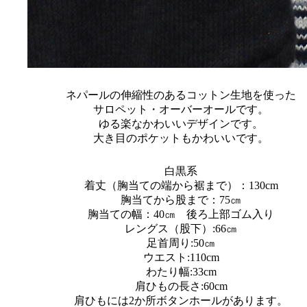
ネパールの伸縮性のあるコットン生地を使った
サロペット・オーバーオールです。
ゆる楽なかわいいデザインです。
大き目のポケットもかわいいです。
白黒系
着丈（胸当ての端から裾まで）：130cm
胸当てから股まで：75㎝
胸当ての幅：40㎝ 後ろ上部ゴム入り
レングス（股下）:66㎝
足首周り:50㎝
ウエスト:110cm
わたり幅:33cm
肩ひもの長さ:60cm
肩ひもには2か所ボタンホールがあります。